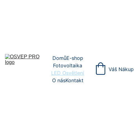
NADOBA5
akumulační nádoby.
Domů
E-shop
Fotovoltaika
Váš Nákup
LED Osvětlení
O nás
Kontakt
LED Osvětlení