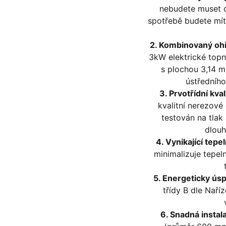
nebudete muset o
spotřebě budete mít
2. Kombinovaný ohř
3kW elektrické topn
s plochou 3,14 m
ústředního
3. Prvotřídní kva
kvalitní nerezové
testován na tlak
dlouh
4. Vynikající tepel
minimalizuje tepel
5. Energeticky ús
třídy B dle Naří
6. Snadná instal