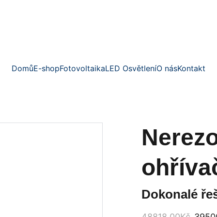
NADOBA5
akumulač
Domů
E-shop
Fotovoltaika
LED Osvětlení
O nás
Kontakt
Nerez
ohříva
Dokonalé řeš
48818.00Kč
3950