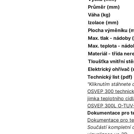
Průměr (mm)
Váha (kg)
Izolace (mm)
Plocha výměníku (
Max. tlak - nádoby 
Max. teplota - nádo
Materiál - třída ner
Tloušťka vnitřní st
Elektrický ohřívač 
Technický list (pdf)
"Kliknutím stáhnete
OSVEP 300 technicky
jimka teplotniho cid
OSVEP 300L O-TUV
Dokumentace pro tec
Dokumentace pro t
Součástí kompletní 