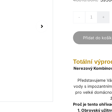
-
+
Přidat do koší
Totální výpro
Nerezový Kombinova
Představujeme Vá
vody s impozantním 
pro velké domácnost
Proč je tento ohříva
1. Obrovský užitn