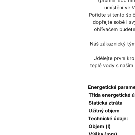
(průměr 600 mm
umístění ve V
Pořiďte si tento šp
dopřejte sobě i s
ohřívačem budete
Náš zákaznický tým 
Udělejte první k
teplé vody s naší
Energetické parame
Třída energetické ú
Statická ztráta
Užitný objem
Technické údaje:
Objem (l)
Výška (mm)