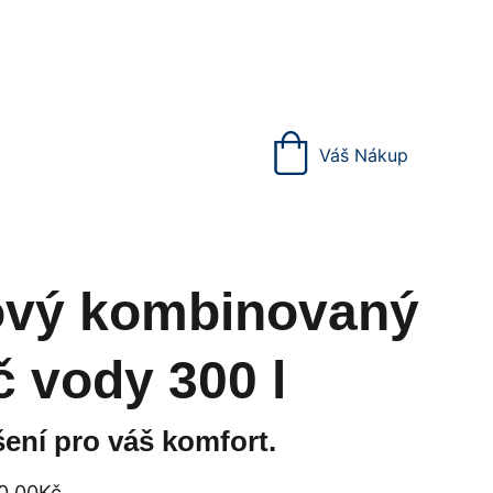
ní nádoby.
Váš Nákup
ový kombinovaný
č vody 300 l
ení pro váš komfort.
0.00Kč