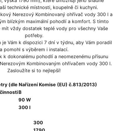
, výška 1790 mm), které umožňují jeho snadné
aší technické místnosti, koupelně či kuchyni.
ičkový Nerezový Kombinovaný ohřívač vody 300 l a
vým blízkým maximální pohodlí a komfort. S tímto
 mít vždy dostatek teplé vody pro všechny Vaše
potřeby.
je Vám k dispozici 7 dní v týdnu, aby Vám poradil
a pomohl s výběrem i instalací.
rok k dokonalému pohodlí a neomezenému přísunu
m Nerezovým Kombinovaným ohřívačem vody 300 l.
Zasloužíte si to nejlepší!
try (dle Nařízení Komise (EU) č.813/2013)
činnosti
B
90 W
300 l
300
1790