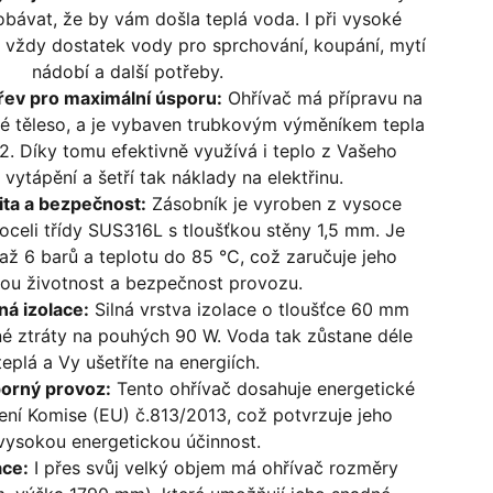
bávat, že by vám došla teplá voda. I při vysoké
 vždy dostatek vody pro sprchování, koupání, mytí
nádobí a další potřeby.
ev pro maximální úsporu:
Ohřívač má přípravu na
é těleso, a je vybaven trubkovým výměníkem tepla
2. Díky tomu efektivně využívá i teplo z Vašeho
 vytápění a šetří tak náklady na elektřinu.
lita a bezpečnost:
Zásobník je vyroben z vysoce
 oceli třídy SUS316L s tloušťkou stěny 1,5 mm. Je
 až 6 barů a teplotu do 85 °C, což zaručuje jeho
ou životnost a bezpečnost provozu.
ná izolace:
Silná vrstva izolace o tloušťce 60 mm
né ztráty na pouhých 90 W. Voda tak zůstane déle
teplá a Vy ušetříte na energiích.
porný provoz:
Tento ohřívač dosahuje energetické
zení Komise (EU) č.813/2013, což potvrzuje jeho
vysokou energetickou účinnost.
ace:
I přes svůj velký objem má ohřívač rozměry