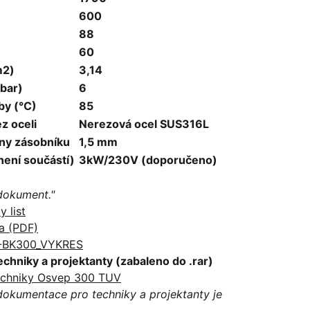
600
88
60
m2)
3,14
(bar)
6
by (°C)
85
ez oceli
Nerezová ocel SUS316L
ěny zásobníku
1,5 mm
(není součástí)
3kW/230V (doporučeno)
 dokument."
 list
la (PDF)
-BK300_VYKRES
hniky a projektanty (zabaleno do .rar)
echniky Osvep 300 TUV
dokumentace pro techniky a projektanty je