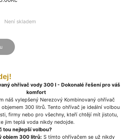
Není skladem
ku
dej!
ný ohřívač vody 300 l - Dokonalé řešení pro váš
komfort
m náš vylepšený Nerezový Kombinovaný ohřívač
objemem 300 litrů. Tento ohřívač je ideální volbou
i, firmy nebo pro všechny, kteří chtějí mít jistotu,
že jim teplá voda nikdy nedojde.
č tou nejlepší volbou?
ý objem 300 litrů:
S tímto ohřívačem se už nikdy